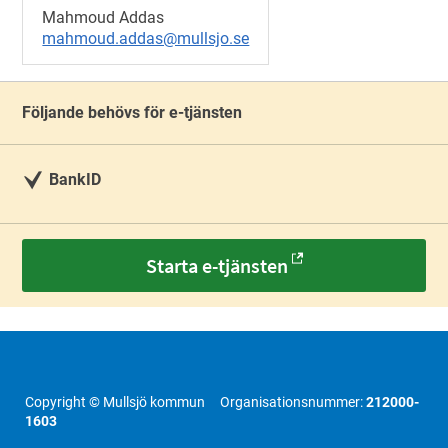
Mahmoud Addas
mahmoud.addas@mullsjo.se
Följande behövs för e-tjänsten
BankID
Starta e-tjänsten
Copyright © Mullsjö kommun Organisationsnummer:
212000-
1603